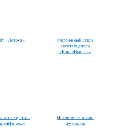
йт «Лотоса»
Фирменный стиль
автотехцентра
«КарелИмпэкс»
 автотехцентра
Интернет-магазин
арелИмпэкс»
футболок