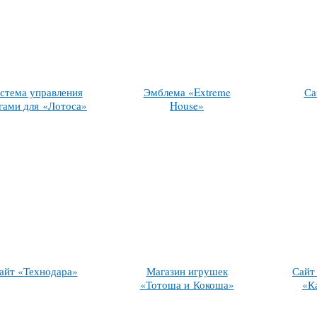
стема управления
Эмблема «Extreme
Са
гами для «Лотоса»
House»
айт «Технодара»
Магазин игрушек
Сайт
«Тотоша и Кокоша»
«К