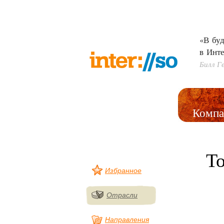
«В буд
в Инте
Билл Г
Компа
Т
Избранное
Отрасли
Направления