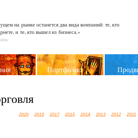
ущем на рынке останется два вида компаний: те, кто
рнете, и те, кто вышел из бизнеса.»
ейтс
ния
Портфолио
Продв
орговля
2020
2019
2017
2015
2014
2013
2012
2011