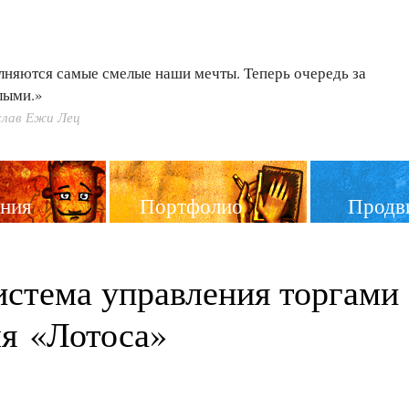
лняются самые смелые наши мечты. Теперь очередь за
лыми.»
лав Ежи Лец
ния
Портфолио
Продв
истема управления торгами
ля «Лотоса»