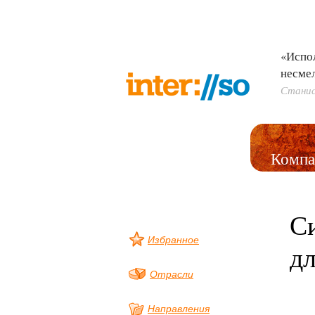
«Испо
несме
Станис
Компа
С
Избранное
д
Отрасли
Направления