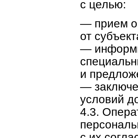
с целью:
— прием о
от субъект
— информи
специальн
и предлож
— заключе
условий д
4.3. Опер
персональ
с их согла