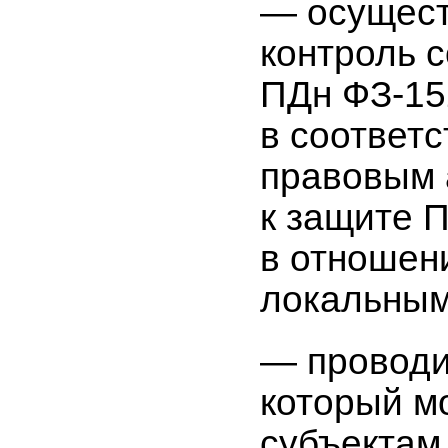
— осущест
контроль 
ПДн ФЗ-15
в соответ
правовым 
к защите 
в отношен
локальным
— проводи
который м
субъектам