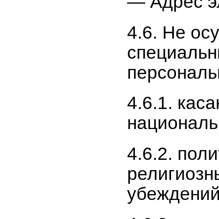
— Адрес э
4.6. Не о
специальн
персональ
4.6.1. кас
националь
4.6.2. пол
религиозн
убеждений