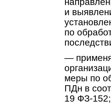
направлен
и выявлен
установле
по обрабо
последств
— применя
организац
меры по о
ПДн в соот
19 ФЗ-152;