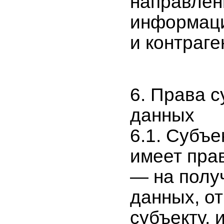
направлен
информаци
и контраге
6. Права 
данных
6.1. Субъ
имеет пра
— на полу
данных, о
субъекту,