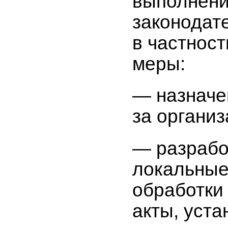
выполнени
законодат
в частнос
меры:
— назначе
за органи
— разрабо
локальные
обработки
акты, уст