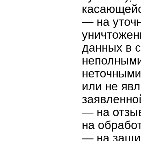
касающейс
— на уточ
уничтожен
данных в с
неполными
неточными
или не яв
заявленно
— на отзы
на обрабо
— на защи