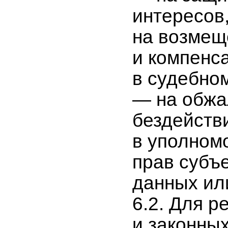
интересов,
на возмещ
и компенс
в судебно
— на обжа
бездейств
в уполном
прав субъ
данных ил
6.2. Для р
и законны