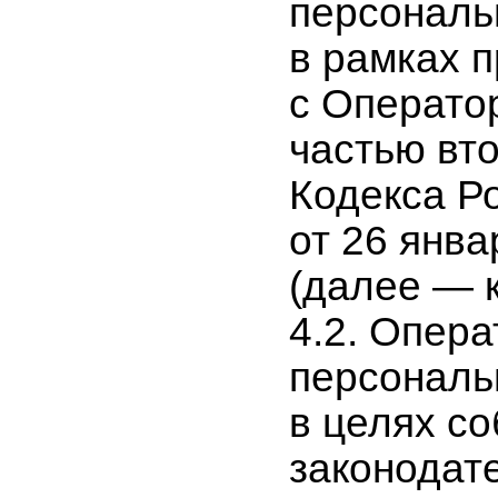
персональ
в рамках 
с Операто
частью вт
Кодекса Р
от 26 янва
(далее — к
4.2. Опер
персональ
в целях с
законодате