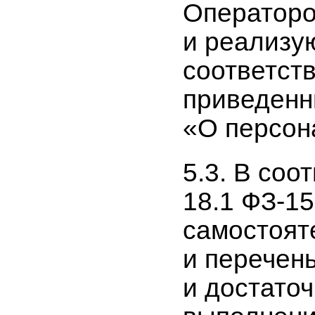
Операторо
и реализу
соответст
приведенн
«О персон
5.3. В соо
18.1 ФЗ-1
самостоят
и перечен
и достато