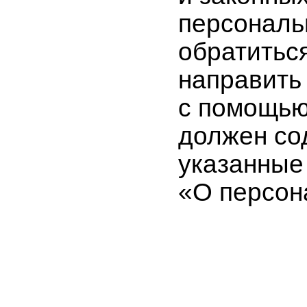
персональ
обратитьс
направить
с помощью
должен со
указанные 
«О персон