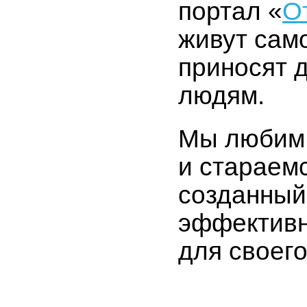
портал «
О
живут сам
приносят 
людям.
Мы любим 
и стараем
созданный
эффектив
для своег