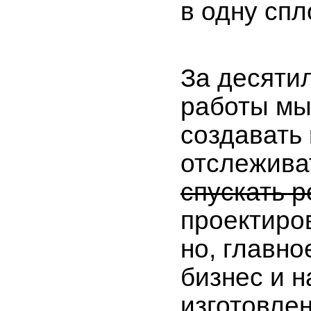
в одну сп
За десяти
работы мы
создавать
отслежива
спускать 
проектиро
но, главно
бизнес и 
изготовлен