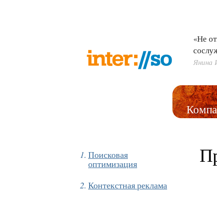
«Не от
сослу
Янина 
Компа
П
Поисковая
оптимизация
Контекстная реклама