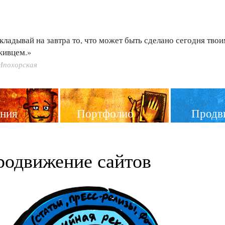
кладывай на завтра то, что может быть сделано сегодня тво
живцем.»
Ипохорская
ния
Портфолио
Продв
родвижение сайтов