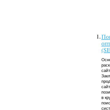
1.
По
оп
(S
Осн
раск
сайт
Зак
про
сайт
поз
в кр
пои
сис