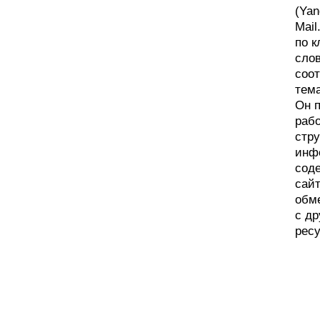
(Yan
Mail
по 
сло
соо
тема
Он 
рабо
стру
инф
сод
сайт
обм
с д
рес