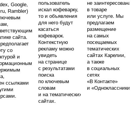
пользователь
не заинтересована
dex, Google,
искал кофеварку,
в товаре
.ru, Rambler)
то и объявления
или услуге. Мы
ключевым
для него будут
предлагаем
вам,
касаться
размещение
тветствующим
кофеварок.
на самых
тике сайта.
Контекстную
посещаемых
предполагает
рекламу можно
тематических
ту со
увидеть
сайтах Карелии,
ктурой и
на странице
а также
ормационным
с результатами
в социальных
ержимым
поиска
сетях
а,
по ключевым
«В Контакте»
ен ссылками
словам
и «Одноклассники»
ругими
и на тематических
урсами.
сайтах.