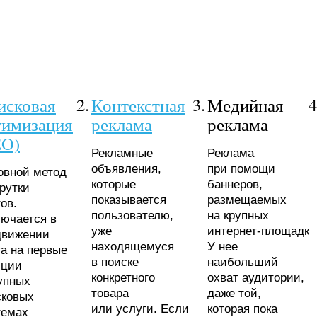
2.
3.
4
исковая
Контекстная
Медийная
тимизация
реклама
реклама
EO)
Рекламные
Реклама
объявления,
при помощи
овной метод
которые
баннеров,
рутки
показывается
размещаемых
ов.
пользователю,
на крупных
лючается в
уже
интернет-площадка
движении
находящемуся
У нее
а на первые
в поиске
наибольший
иции
конкретного
охват аудитории,
упных
товара
даже той,
сковых
или услуги. Если
которая пока
темах