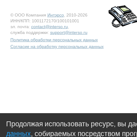
© ООО Компания
Интэрсо
, 2010-2026
ИНН/КПП: 1001172170/100101001
эл. почта:
contact@interso.ru
,
служба поддержки:
support@interso.ru
Политика обработки персональных данных
Согласие на обработку персональных данных
Продолжая использовать ресурс, вы д
данных
, собираемых посредством прог