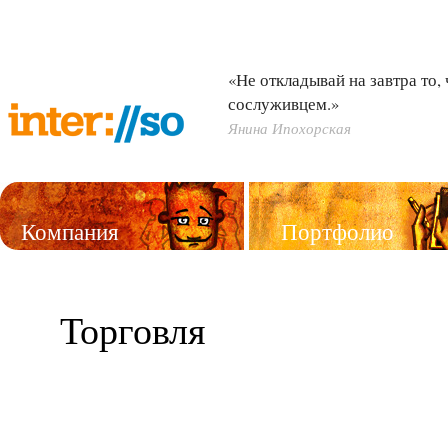
«Не откладывай на завтра то,
сослуживцем.»
Янина Ипохорская
Компания
Портфолио
Услуги
Торговля