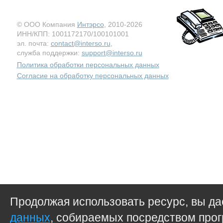
© ООО Компания
Интэрсо
, 2010-2026
ИНН/КПП: 1001172170/100101001
эл. почта:
contact@interso.ru
,
служба поддержки:
support@interso.ru
Политика обработки персональных данных
Согласие на обработку персональных данных
Продолжая использовать ресурс, вы д
данных
, собираемых посредством прог