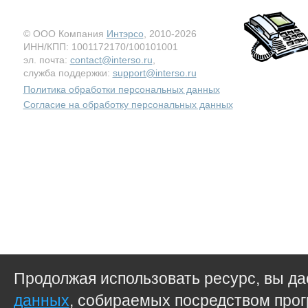
© ООО Компания
Интэрсо
, 2010-2026
ИНН/КПП: 1001172170/100101001
эл. почта:
contact@interso.ru
,
служба поддержки:
support@interso.ru
Политика обработки персональных данных
Согласие на обработку персональных данных
Продолжая использовать ресурс, вы д
данных
, собираемых посредством прог