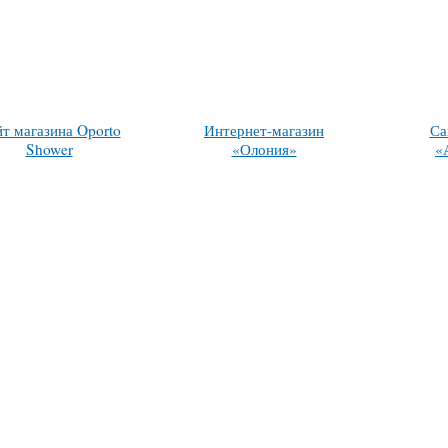
т магазина Oporto
Интернет-магазин
Са
Shower
«Олония»
«