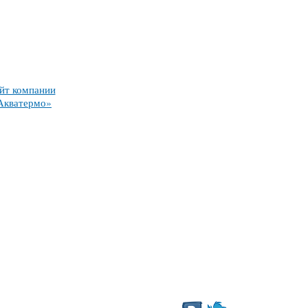
йт компании
Акватермо»