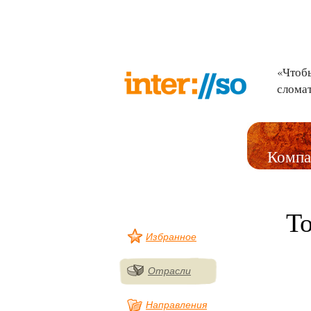
«Чтобы
слома
Компа
Т
Избранное
Отрасли
Направления