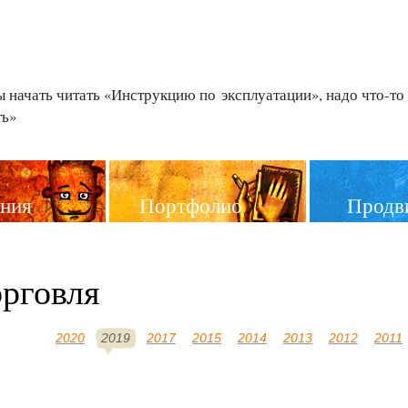
 начать читать «Инструкцию по эксплуатации»,
надо что-то
ть»
ния
Портфолио
Продв
орговля
2020
2019
2017
2015
2014
2013
2012
2011