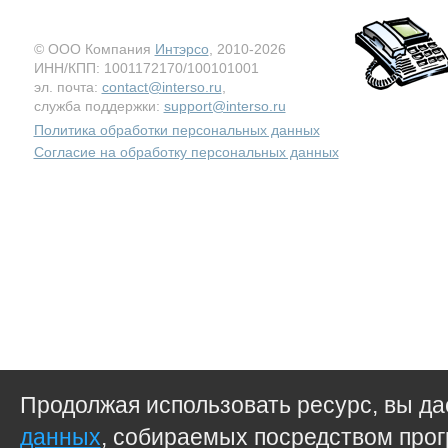
© ООО Компания
Интэрсо
, 2010-2026
ИНН/КПП: 1001172170/100101001
эл. почта:
contact@interso.ru
,
служба поддержки:
support@interso.ru
Политика обработки персональных данных
Согласие на обработку персональных данных
Продолжая использовать ресурс, вы д
данных
, собираемых посредством прог