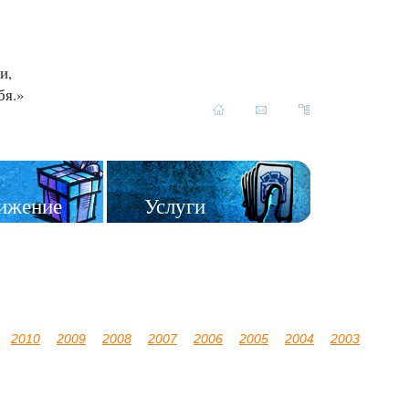
и,
бя.»
ижение
Услуги
2010
2009
2008
2007
2006
2005
2004
2003
2002