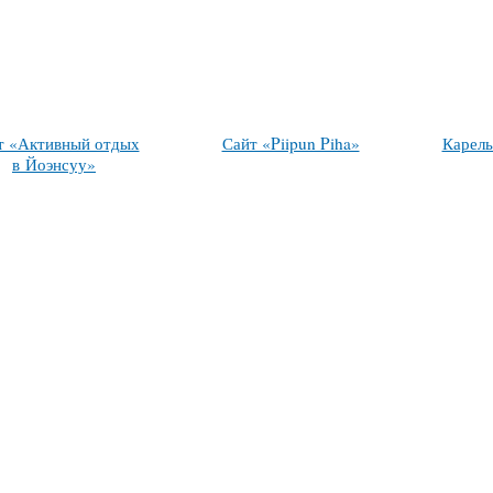
т «Активный отдых
Сайт «Piipun Piha»
Карель
в Йоэнсуу»