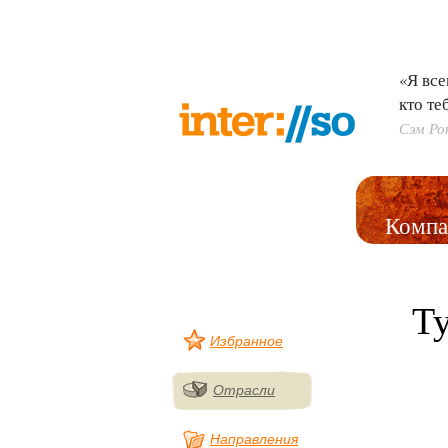
«Я все
кто те
Сэм Ро
Компа
Т
Избранное
Отрасли
Направления