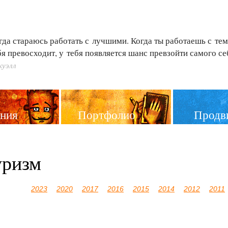
гда стараюсь работать с лучшими. Когда ты работаешь с тем
бя превосходит, у тебя появляется шанс превзойти самого се
куэлл
ния
Портфолио
Продв
уризм
2023
2020
2017
2016
2015
2014
2012
2011