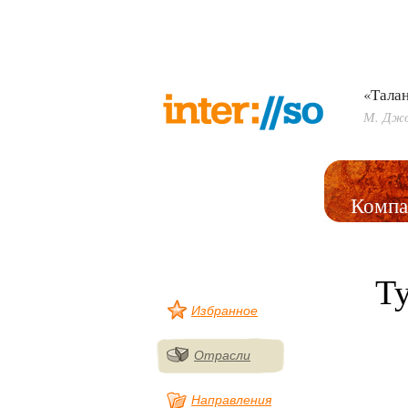
«Талан
М. Дж
Компа
Т
Избранное
Отрасли
Направления