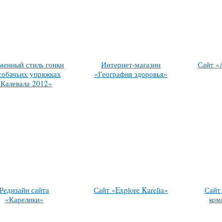
енный стиль гонки
Интернет-магазин
Сайт «
собачьих упряжках
«География здоровья»
«Калевала 2012»
Редизайн сайта
Сайт «Explore Karelia»
Сайт
«Карелики»
ком