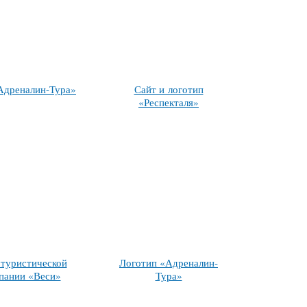
Адреналин-Тура»
Сайт и логотип
«Респекталя»
 туристической
Логотип «Адреналин-
пании «Веси»
Тура»