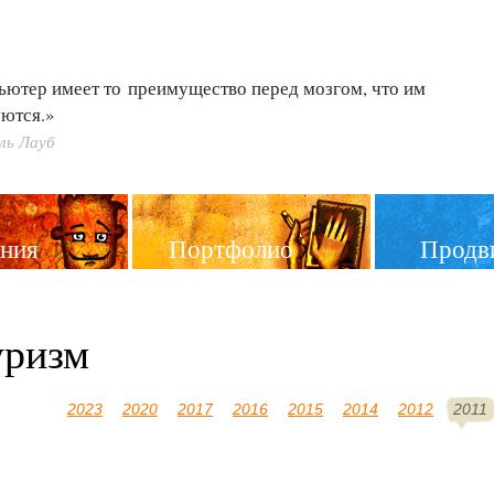
ьютер имеет то преимущество перед мозгом, что им
ются.»
ль Лауб
ния
Портфолио
Продв
уризм
2023
2020
2017
2016
2015
2014
2012
2011