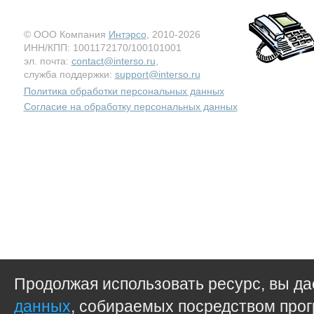
© ООО Компания
Интэрсо
, 2010-2026
ИНН/КПП: 1001172170/100101001
эл. почта:
contact@interso.ru
,
служба поддержки:
support@interso.ru
Политика обработки персональных данных
Согласие на обработку персональных данных
Продолжая использовать ресурс, вы д
данных
, собираемых посредством прог