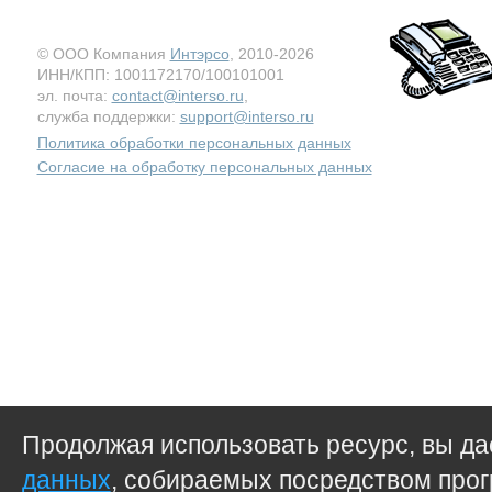
© ООО Компания
Интэрсо
, 2010-2026
ИНН/КПП: 1001172170/100101001
эл. почта:
contact@interso.ru
,
служба поддержки:
support@interso.ru
Политика обработки персональных данных
Согласие на обработку персональных данных
Продолжая использовать ресурс, вы д
данных
, собираемых посредством прог