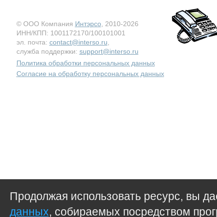
© ООО Компания
Интэрсо
, 2010-2026
ИНН/КПП: 1001172170/100101001
эл. почта:
contact@interso.ru
,
служба поддержки:
support@interso.ru
Политика обработки персональных данных
Согласие на обработку персональных данных
Продолжая использовать ресурс, вы д
данных
, собираемых посредством прог