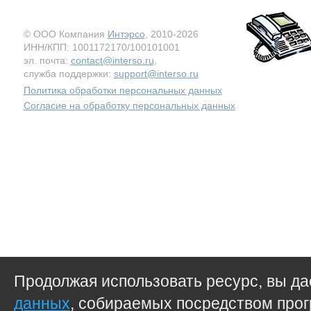
© ООО Компания
Интэрсо
, 2010-2026
ИНН/КПП: 1001172170/100101001
эл. почта:
contact@interso.ru
,
служба поддержки:
support@interso.ru
Политика обработки персональных данных
Согласие на обработку персональных данных
Продолжая использовать ресурс, вы д
данных
, собираемых посредством прог