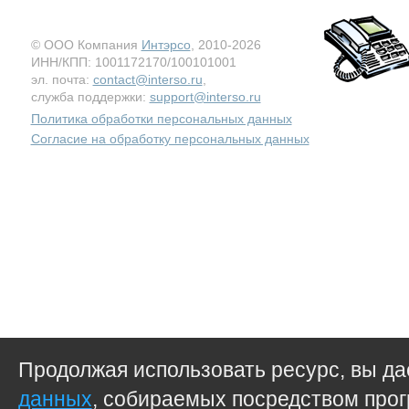
© ООО Компания
Интэрсо
, 2010-2026
ИНН/КПП: 1001172170/100101001
эл. почта:
contact@interso.ru
,
служба поддержки:
support@interso.ru
Политика обработки персональных данных
Согласие на обработку персональных данных
Продолжая использовать ресурс, вы д
данных
, собираемых посредством прог