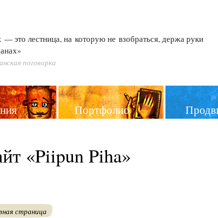
 — это лестница, на которую не взобраться, держа руки
манах»
анская поговорка
ния
Портфолио
Продв
йт «Piipun Piha»
вная страница