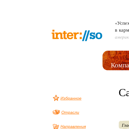
«Успех
в кар
америк
Компа
Са
Избранное
Отрасли
Гла
Направления