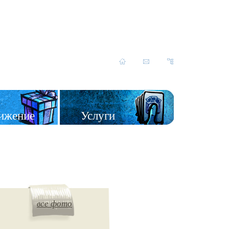
ижение
Услуги
все фото