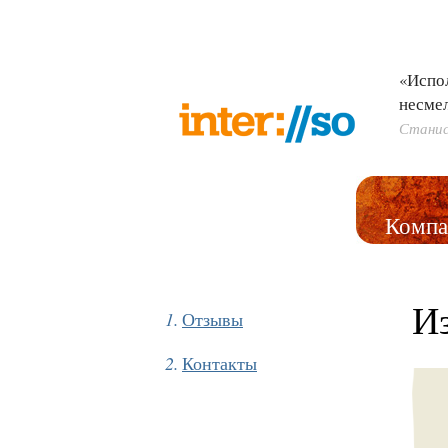
«Испо
несме
Станис
Компа
И
Отзывы
Контакты