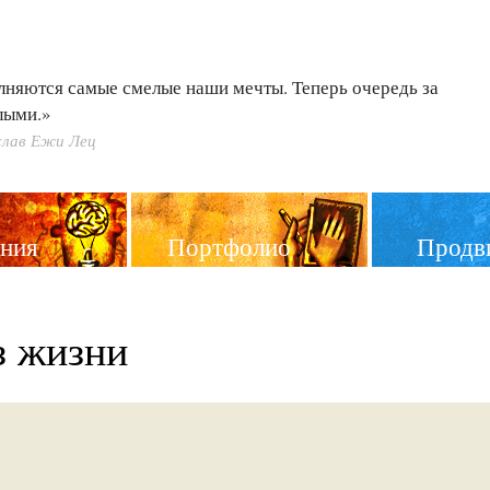
лняются самые смелые наши мечты. Теперь очередь за
лыми.»
лав Ежи Лец
ния
Портфолио
Продв
з жизни