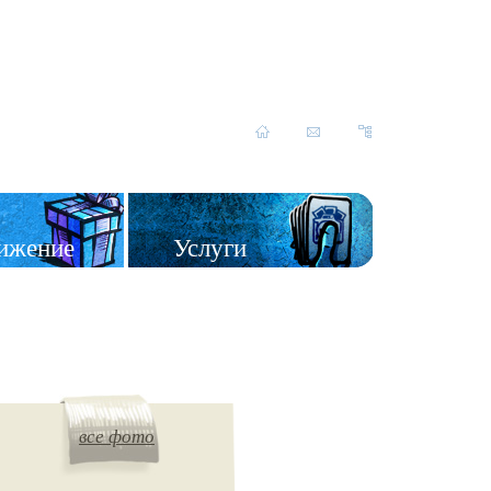
ижение
Услуги
все фото