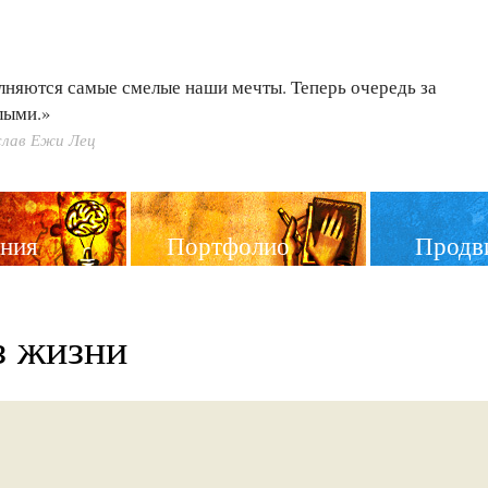
лняются самые смелые наши мечты. Теперь очередь за
лыми.»
лав Ежи Лец
ния
Портфолио
Продв
з жизни