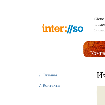
«Испо
несме
Станис
Компа
И
Отзывы
Контакты