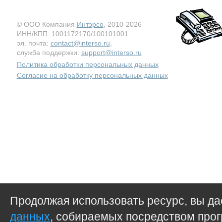
© ООО Компания
Интэрсо
, 2010-2026
ИНН/КПП: 1001172170/100101001
эл. почта:
contact@interso.ru
,
служба поддержки:
support@interso.ru
Политика обработки персональных данных
Согласие на обработку персональных данных
Продолжая использовать ресурс, вы д
данных
, собираемых посредством прог