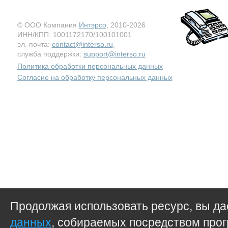
© ООО Компания
Интэрсо
, 2010-2026
ИНН/КПП: 1001172170/100101001
эл. почта:
contact@interso.ru
,
служба поддержки:
support@interso.ru
Политика обработки персональных данных
Согласие на обработку персональных данных
Продолжая использовать ресурс, вы д
данных
, собираемых посредством прог