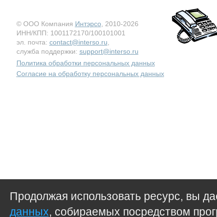
© ООО Компания
Интэрсо
, 2010-2026
ИНН/КПП: 1001172170/100101001
эл. почта:
contact@interso.ru
,
служба поддержки:
support@interso.ru
Политика обработки персональных данных
Согласие на обработку персональных данных
Продолжая использовать ресурс, вы д
данных
, собираемых посредством прог