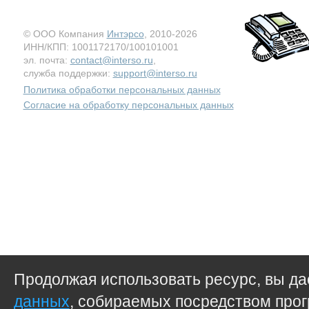
© ООО Компания
Интэрсо
, 2010-2026
ИНН/КПП: 1001172170/100101001
эл. почта:
contact@interso.ru
,
служба поддержки:
support@interso.ru
Политика обработки персональных данных
Согласие на обработку персональных данных
Продолжая использовать ресурс, вы д
данных
, собираемых посредством прог