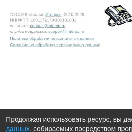
© ООО Компания
Интэрсо
, 2010-2026
ИНН/КПП: 1001172170/100101001
эл. почта:
contact@interso.ru
,
служба поддержки:
support@interso.ru
Политика обработки персональных данных
Согласие на обработку персональных данных
Продолжая использовать ресурс, вы д
данных
, собираемых посредством прог