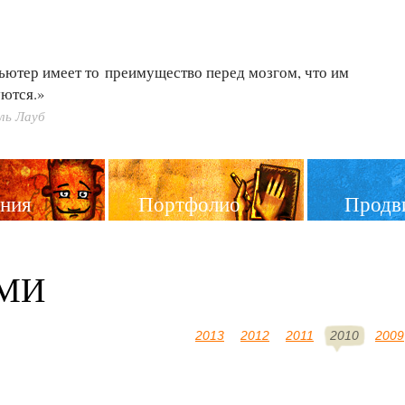
ьютер имеет то преимущество перед мозгом, что им
ются.»
ль Лауб
ния
Портфолио
Продв
МИ
2013
2012
2011
2010
2009