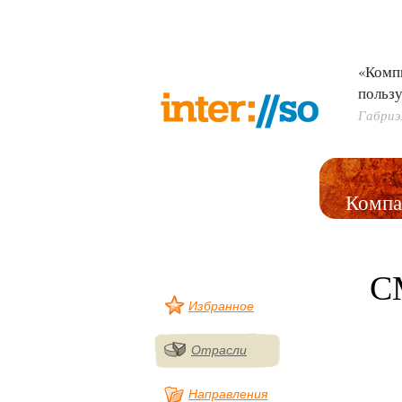
«Комп
пользу
Габриэ
Компа
С
Избранное
Отрасли
Направления