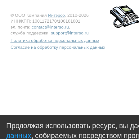
© ООО Компания
Интэрсо
, 2010-2026
ИНН/КПП: 1001172170/100101001
эл. почта:
contact@interso.ru
,
служба поддержки:
support@interso.ru
Политика обработки персональных данных
Согласие на обработку персональных данных
Продолжая использовать ресурс, вы д
данных
, собираемых посредством прог