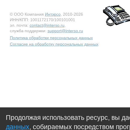
© ООО Компания
Интэрсо
, 2010-2026
ИНН/КПП: 1001172170/100101001
эл. почта:
contact@interso.ru
,
служба поддержки:
support@interso.ru
Политика обработки персональных данных
Согласие на обработку персональных данных
Продолжая использовать ресурс, вы д
данных
, собираемых посредством прог