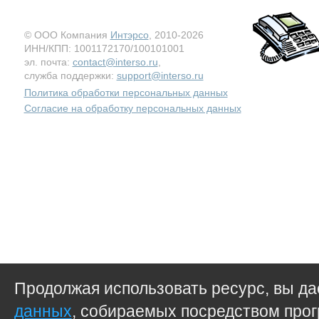
© ООО Компания
Интэрсо
, 2010-2026
ИНН/КПП: 1001172170/100101001
эл. почта:
contact@interso.ru
,
служба поддержки:
support@interso.ru
Политика обработки персональных данных
Согласие на обработку персональных данных
Продолжая использовать ресурс, вы д
данных
, собираемых посредством прог