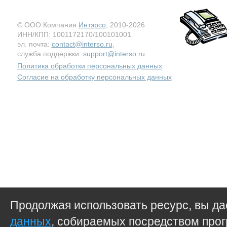
© ООО Компания
Интэрсо
, 2010-2026
ИНН/КПП: 1001172170/100101001
эл. почта:
contact@interso.ru
,
служба поддержки:
support@interso.ru
Политика обработки персональных данных
Согласие на обработку персональных данных
Продолжая использовать ресурс, вы д
данных
, собираемых посредством прог