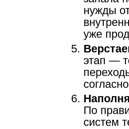
нужды от
внутрен
уже прод
Верстае
этап — т
переходы
согласно
Наполн
По прав
систем т