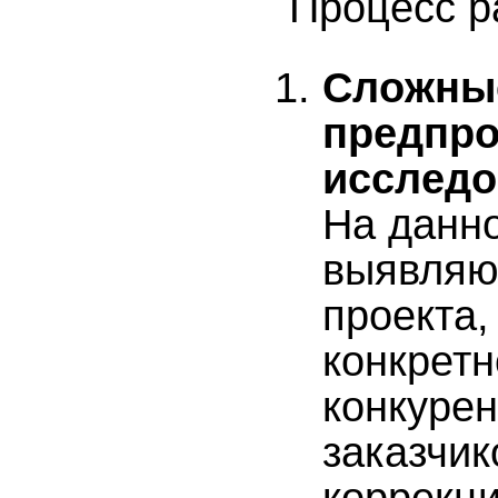
Процесс р
Сложны
предпр
исследо
На данн
выявляю
проекта,
конкретн
конкуре
заказчик
коррекци