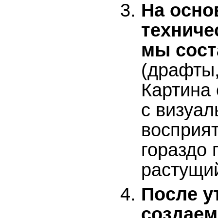
На осно
техниче
мы сост
(драфты,
Картина 
с визуа
восприя
гораздо 
растущий
После у
создаем