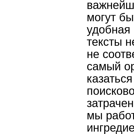
важнейш
могут б
удобная 
тексты н
не соотв
самый о
казаться
поисково
затрачен
мы работ
ингреди