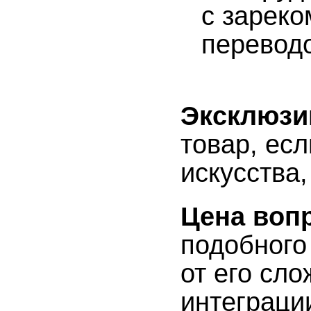
с зарек
перевод
Эксклюзи
товар, ес
искусства
Цена воп
подобного
от его сл
интеграци