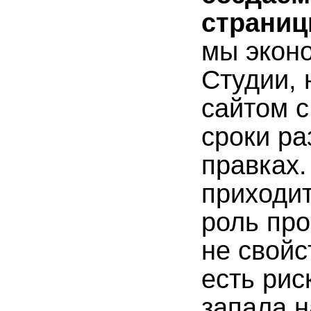
страни
мы экон
Студии,
сайтом с
сроки ра
правках.
приходит
роль пр
не свойс
есть рис
запала н