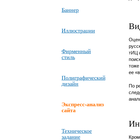
Баннер
Ви
Иллюстрации
Оцен
русс
Фирменный
тИЦ 
стиль
поис
тоже
ее «в
Полиграфический
дизайн
По р
след
анал
Экспресс-анализ
сайта
Ин
Техническое
задание
Кром