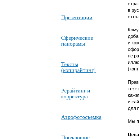
стра
в ру
Презентации
оттал
Кому
доба
Сферические
панорамы
и ка
офор
не р
иллю
Тексты
(копирайтинг)
(конт
Прав
текс
Рерайтинг и
каже
корректура
и са
для 
Аэрофотосъемка
Мы п
Цена
Продающие