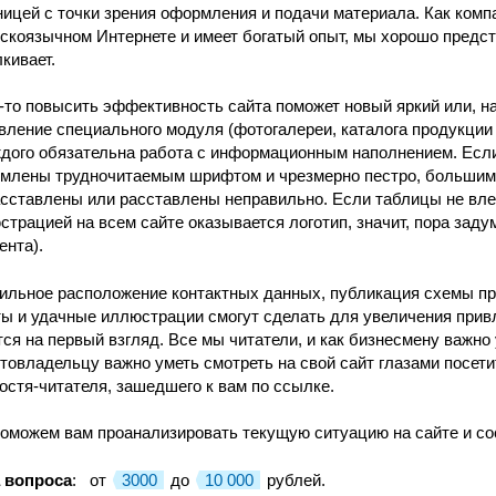
ницей с точки зрения оформления и подачи материала. Как комп
сскоязычном Интернете и имеет богатый опыт, мы хорошо предста
кивает.
-то повысить эффективность сайта поможет новый яркий или, н
вление специального модуля (фотогалереи, каталога продукции
ждого обязательна работа с информационным наполнением. Если
млены трудночитаемым шрифтом и чрезмерно пестро, большими
асставлены или расставлены неправильно. Если таблицы не влез
страцией на всем сайте оказывается логотип, значит, пора зад
ента).
ильное расположение контактных данных, публикация схемы про
ты и удачные иллюстрации смогут сделать для увеличения прив
тся на первый взгляд. Все мы читатели, и как бизнесмену важно 
йтовладельцу важно уметь смотреть на свой сайт глазами посети
гостя-читателя, зашедшего к вам по ссылке.
оможем вам проанализировать текущую ситуацию на сайте и со
 вопроса
: от
3000
до
10 000
рублей.