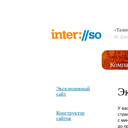
«Талан
М. Дж
Компа
Эк
Эксклюзивный
сайт
У ва
Конструктор
стра
сайтов
с ми
до п