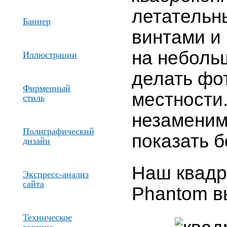
летательн
Баннер
винтами и
на неболь
Иллюстрации
делать фо
Фирменный
местности
стиль
незаменим
Полиграфический
показать б
дизайн
Наш квадр
Экспресс-анализ
сайта
Phantom вы
Техническое
задание