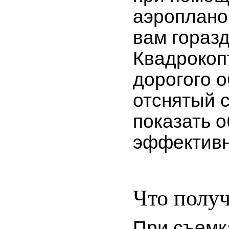
аэроплано
вам гораз
Квадрокоп
дорогого о
отснятый 
показать о
эффективно
Что получ
При съемк