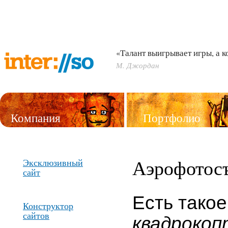
«Талант выигрывает игры, а 
М. Джордан
Компания
Портфолио
Услуги
Аэрофотос
Эксклюзивный
сайт
Есть тако
Конструктор
сайтов
квадрокоп