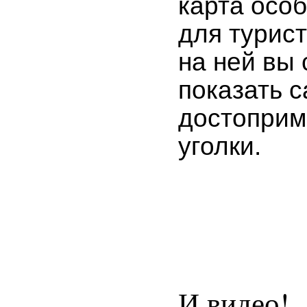
карта осо
для турист
на ней вы
показать 
достоприм
уголки.
И видео!