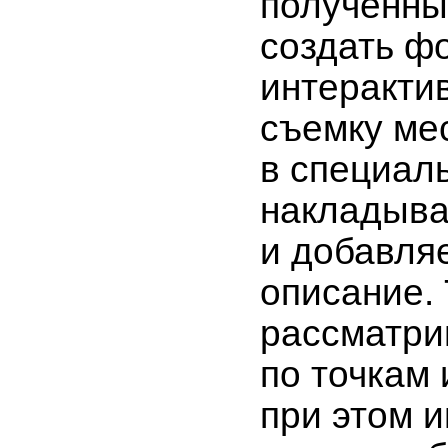
полученны
создать ф
интеракти
съемку ме
в специал
накладыва
и добавля
описание. 
рассматрив
по точкам
при этом 