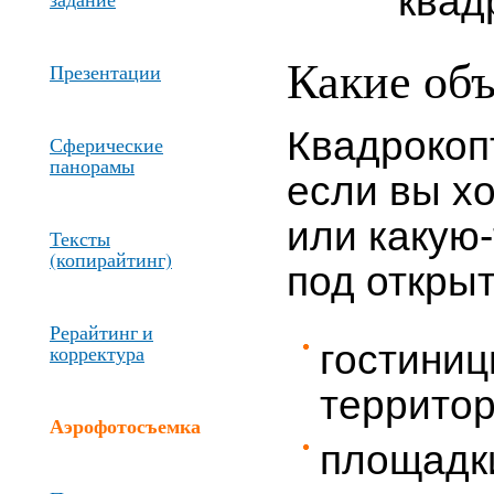
Какие об
Презентации
Квадрокоп
Сферические
панорамы
если вы хо
или
какую-
Тексты
(копирайтинг)
под откры
Рерайтинг и
гостини
корректура
террито
Аэрофотосъемка
площадки