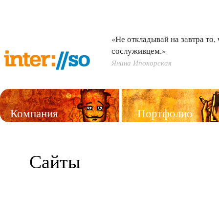
«Не откладывай на завтра то,
сослуживцем.»
Янина Ипохорская
Компания
Портфолио
Услуги
Сайты