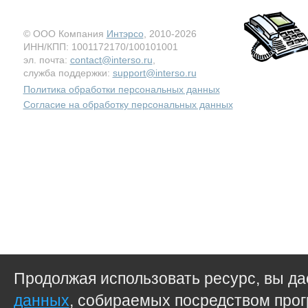
© ООО Компания
Интэрсо
, 2010-2026
ИНН/КПП: 1001172170/100101001
эл. почта:
contact@interso.ru
,
служба поддержки:
support@interso.ru
Политика обработки персональных данных
Согласие на обработку персональных данных
Продолжая использовать ресурс, вы д
данных
, собираемых посредством прог