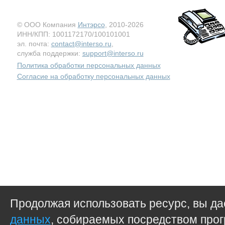
© ООО Компания
Интэрсо
, 2010-2026
ИНН/КПП: 1001172170/100101001
эл. почта:
contact@interso.ru
,
служба поддержки:
support@interso.ru
Политика обработки персональных данных
Согласие на обработку персональных данных
Продолжая использовать ресурс, вы д
данных
, собираемых посредством прог