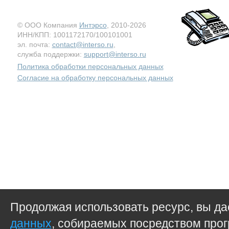
© ООО Компания
Интэрсо
, 2010-2026
ИНН/КПП: 1001172170/100101001
эл. почта:
contact@interso.ru
,
служба поддержки:
support@interso.ru
Политика обработки персональных данных
Согласие на обработку персональных данных
Продолжая использовать ресурс, вы д
данных
, собираемых посредством прог