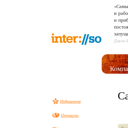
«Самы
и рабо
и при
постоя
запущ
Джон 
Компа
С
Избранное
Отрасли