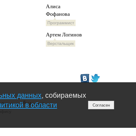
Алиса
Фофанова
Программист
Артем Логинов
Верстальщик
льных данных
, собираемых
Б
литикой в области
ийская, д. 5
(4 этаж)
Согласен
офису