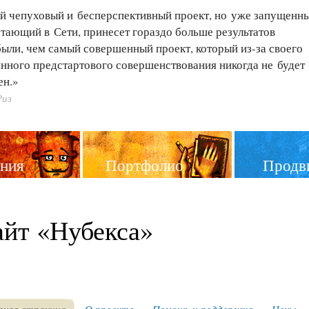
й чепуховый и бесперспективный проект, но уже запущенн
тающий в Сети, принесет гораздо больше результатов
были, чем самый совершенный проект, который
из-за
своего
нного предстартового совершенствования никогда не будет
ен.»
Риз
ния
Портфолио
Продв
айт «Нубекса»