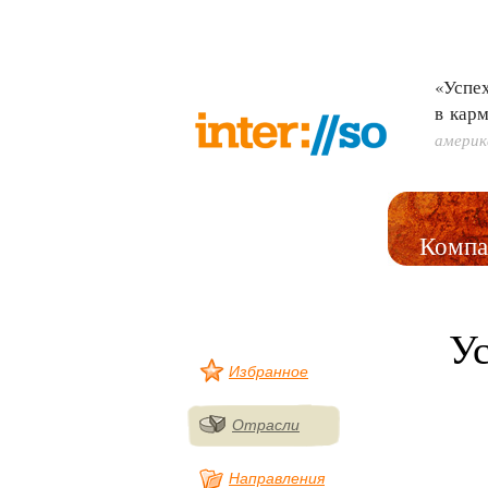
«Успех
в кар
америк
Компа
У
Избранное
Отрасли
Направления