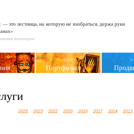
 — это лестница, на которую не взобраться, держа руки
манах»
анская поговорка
ния
Портфолио
Продв
слуги
2025
2023
2022
2020
2019
2017
2014
2013