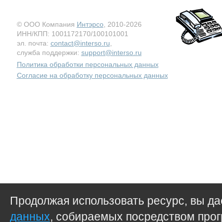
© ООО Компания
Интэрсо
, 2010-2026
ИНН/КПП: 1001172170/100101001
эл. почта:
contact@interso.ru
,
служба поддержки:
support@interso.ru
Политика обработки персональных данных
Согласие на обработку персональных данных
Продолжая использовать ресурс, вы д
данных
, собираемых посредством прог