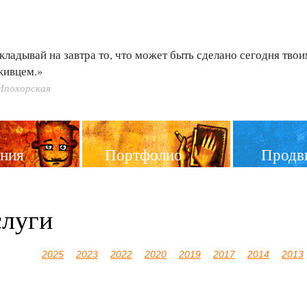
кладывай на завтра то, что может быть сделано сегодня тво
живцем.»
Ипохорская
ния
Портфолио
Продв
слуги
2025
2023
2022
2020
2019
2017
2014
2013