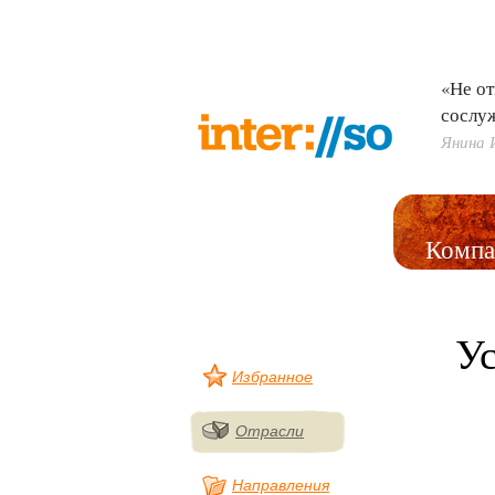
«Не от
сослу
Янина 
Компа
У
Избранное
Отрасли
Направления