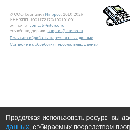
© ООО Компания
Интэрсо
, 2010-2026
ИНН/КПП: 1001172170/100101001
эл. почта:
contact@interso.ru
,
служба поддержки:
support@interso.ru
Политика обработки персональных данных
Согласие на обработку персональных данных
Продолжая использовать ресурс, вы д
данных
, собираемых посредством прог