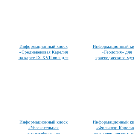
Информационный киоск
Информационный ки
«Средневековая Карелия
«Геология» для
на карте IX-XVII вв.» для
краеведческого муз
краеведческого музея
Информационный киоск
Информационный ки
«Увлекательная
«Фольклор Карели
этнография» для
для краеведческого м