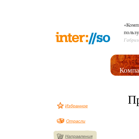
«Комп
пользу
Габриэ
Компа
П
Избранное
Отрасли
Направления