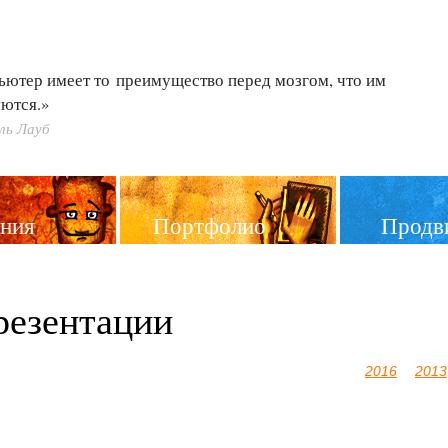
ьютер имеет то преимущество перед мозгом, что им
ются.»
ль Лауб
ния
Портфолио
Продв
резентации
2016
2013