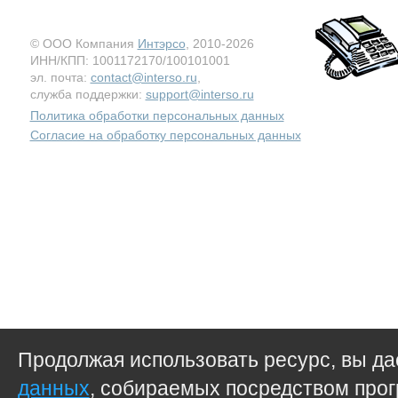
© ООО Компания
Интэрсо
, 2010-2026
ИНН/КПП: 1001172170/100101001
эл. почта:
contact@interso.ru
,
служба поддержки:
support@interso.ru
Политика обработки персональных данных
Согласие на обработку персональных данных
Продолжая использовать ресурс, вы д
данных
, собираемых посредством прог