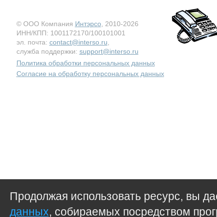
© ООО Компания
Интэрсо
, 2010-2026
ИНН/КПП: 1001172170/100101001
эл. почта:
contact@interso.ru
,
служба поддержки:
support@interso.ru
Политика обработки персональных данных
Согласие на обработку персональных данных
Продолжая использовать ресурс, вы д
данных
, собираемых посредством прог