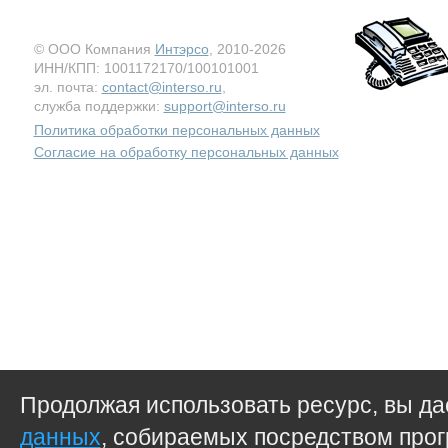
© ООО Компания
Интэрсо
, 2010-2026
ИНН/КПП: 1001172170/100101001
эл. почта:
contact@interso.ru
,
служба поддержки:
support@interso.ru
Политика обработки персональных данных
Согласие на обработку персональных данных
Продолжая использовать ресурс, вы д
данных
, собираемых посредством прог