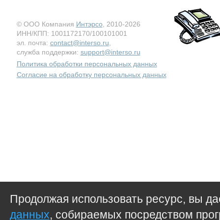
© ООО Компания
Интэрсо
, 2010-2026
ИНН/КПП: 1001172170/100101001
эл. почта:
contact@interso.ru
,
служба поддержки:
support@interso.ru
Политика обработки персональных данных
Согласие на обработку персональных данных
Продолжая использовать ресурс, вы д
данных
, собираемых посредством прог