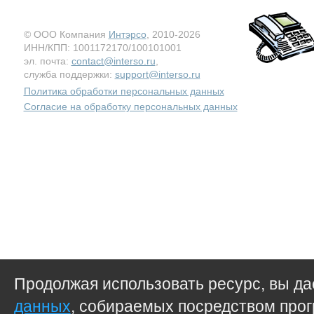
© ООО Компания
Интэрсо
, 2010-2026
ИНН/КПП: 1001172170/100101001
эл. почта:
contact@interso.ru
,
служба поддержки:
support@interso.ru
Политика обработки персональных данных
Согласие на обработку персональных данных
Продолжая использовать ресурс, вы д
данных
, собираемых посредством прог