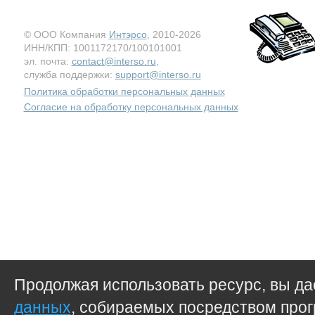
© ООО Компания
Интэрсо
, 2010-2026
ИНН/КПП: 1001172170/100101001
эл. почта:
contact@interso.ru
,
служба поддержки:
support@interso.ru
Политика обработки персональных данных
Согласие на обработку персональных данных
Продолжая использовать ресурс, вы д
данных
, собираемых посредством прог