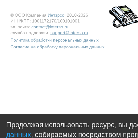
© ООО Компания
Интэрсо
, 2010-2026
ИНН/КПП: 1001172170/100101001
эл. почта:
contact@interso.ru
,
служба поддержки:
support@interso.ru
Политика обработки персональных данных
Согласие на обработку персональных данных
Продолжая использовать ресурс, вы д
данных
, собираемых посредством прог